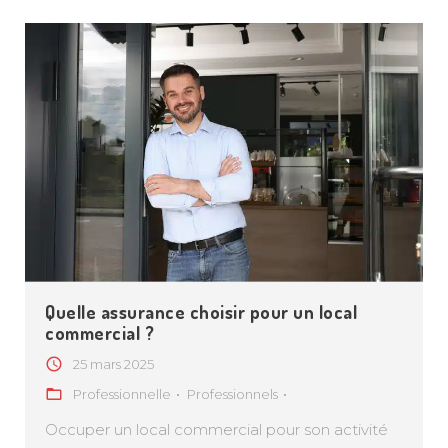
TARIFICATION CHIENS CHATS
TARIFICATION HABITATION
TARIFICATION 2 ROUES
DEMANDER UN DEVIS PRO
Quelle assurance choisir pour un local
commercial ?
FACEBOOK
INSTAGRAM
SNAPCHAT
25 mars 2025
Professionnelle
Professionnels
Occuper un local commercial pour son activité