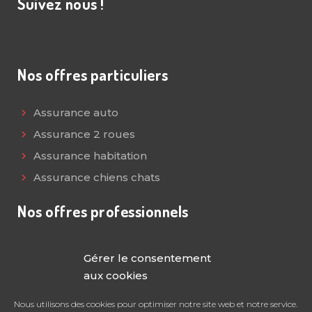
Suivez nous !
Nos offres particuliers
Assurance auto
Assurance 2 roues
Assurance habitation
Assurance chiens chats
Nos offres professionnels
Multirisque Pro
Gérer le consentement
Assurance décennale
aux cookies
Responsabilité civile
Nous utilisons des cookies pour optimiser notre site web et notre service.