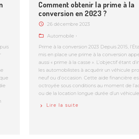
n
Comment obtenir la prime à la
conversion en 2023 ?
26 décembre 2023
Automobile
puis
Prime à la conversion 2023 Depuis 2015, l’Éta
r
mis en place une prime à la conversion app
aussi « prime à la casse ». L’objectif étant d’i
se
les automobilistes à acquérir un véhicule pr
aque
neuf ou d’occasion. Cette aide financière es
die
octroyée sous conditions au moment de l’a
ou de la location longue durée d’un véhicule
n
Lire la suite