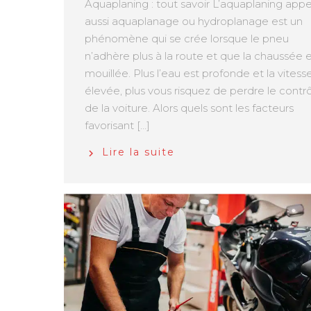
Aquaplaning : tout savoir L’aquaplaning app
aussi aquaplanage ou hydroplanage est un
phénomène qui se crée lorsque le pneu
n’adhère plus à la route et que la chaussée 
mouillée. Plus l’eau est profonde et la vitess
élevée, plus vous risquez de perdre le contr
de la voiture. Alors quels sont les facteurs
favorisant […]
Lire la suite