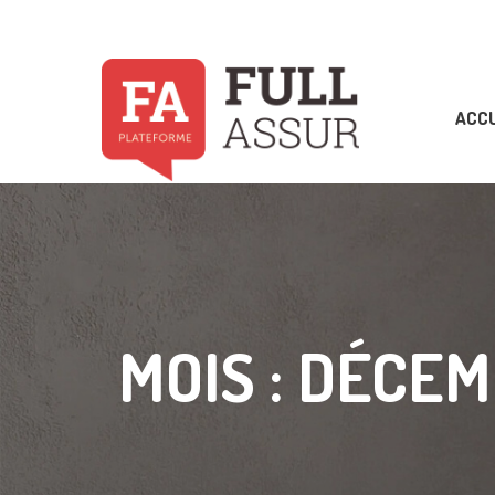
Skip
to
content
ACCU
MOIS :
DÉCEM