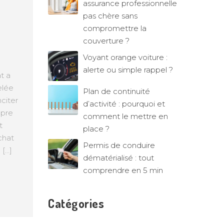
assurance professionnelle
pas chère sans
compromettre la
couverture ?
Voyant orange voiture :
alerte ou simple rappel ?
t a
elée
Plan de continuité
nciter
d’activité : pourquoi et
opre
comment le mettre en
t
place ?
chat
Permis de conduire
 […]
dématérialisé : tout
comprendre en 5 min
Catégories