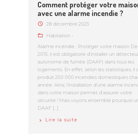
Comment protéger votre maiso
avec une alarme incendie ?
28 décembre 2023
Habitation
Alarme incendie : Protéger votre maison De
2015, il est obligatoire d’installer un détecteu
autonome de fumée (DAAF) dans tous les
logements. En effet, selon les statistiques, il 
produit 250 000 incendies domestiques ch
année. Ainsi, l’installation d’une alarme incen
dans votre maison permet d’assurer votre
sécurité ! Mais voyons ensemble pourquoi u
DAAF […]
Lire la suite