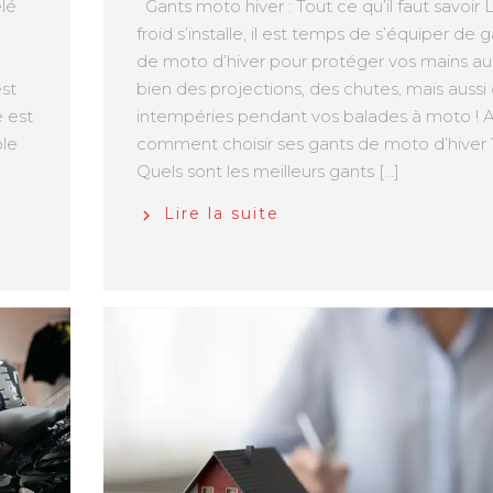
elé
Gants moto hiver : Tout ce qu’il faut savoir 
froid s’installe, il est temps de s’équiper de 
de moto d’hiver pour protéger vos mains au
est
bien des projections, des chutes, mais aussi
e est
intempéries pendant vos balades à moto ! Al
ôle
comment choisir ses gants de moto d’hiver 
Quels sont les meilleurs gants […]
Lire la suite