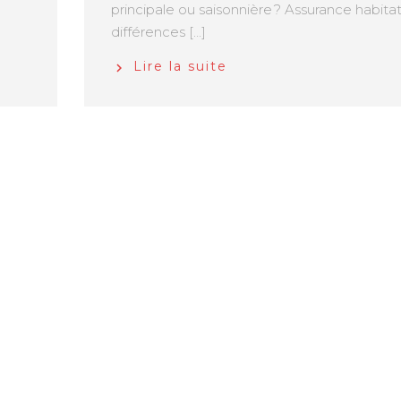
principale ou saisonnière ? Assurance habitat
différences […]
Lire la suite