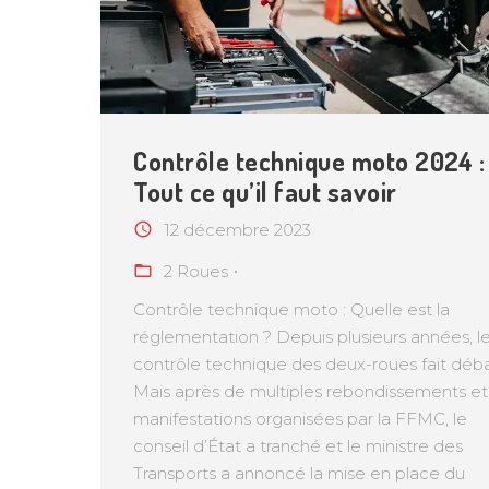
Contrôle technique moto 2024 :
Tout ce qu’il faut savoir
12 décembre 2023
2 Roues
Contrôle technique moto : Quelle est la
réglementation ? Depuis plusieurs années, l
contrôle technique des deux-roues fait déba
Mais après de multiples rebondissements et
manifestations organisées par la FFMC, le
conseil d’État a tranché et le ministre des
Transports a annoncé la mise en place du