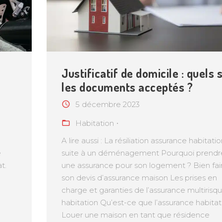
Justificatif de domicile : quels 
les documents acceptés ?
5 décembre 2023
Habitation
A lire aussi : La résiliation assurance habitati
e
suite à un déménagement Pourquoi prendr
t.
une assurance pour son logement ? Bien fai
son devis d’assurance maison Les prises en
charge et garanties de l’assurance multirisq
habitation Qu’est-ce que l’assurance habitat
Louer une maison en tant que résidence