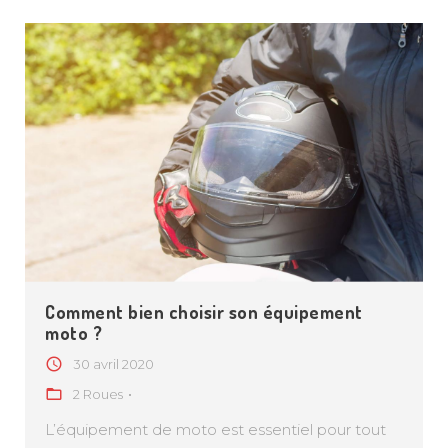
TARIFICATION CHIENS CHATS
TARIFICATION HABITATION
TARIFICATION 2 ROUES
DEMANDER UN DEVIS PRO
Comment bien choisir son équipement
moto ?
FACEBOOK
INSTAGRAM
SNAPCHAT
30 avril 2020
2 Roues
L’équipement de moto est essentiel pour tout