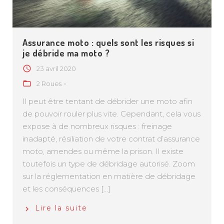
Assurance moto : quels sont les risques si
je débride ma moto ?
23 avril 2020
2 Roues
Il peut être tentant de débrider une moto afin
de pouvoir rouler plus vite. Cependant, cela vous
expose à de nombreux risques : freinage
inadapté, résiliation de votre contrat d’assurance
moto, amendes ou même la prison. Il existe
toutefois un type de débridage autorisé. Zoom
sur la réglementation en matière de débridage
et les conséquences [...]
Lire la suite