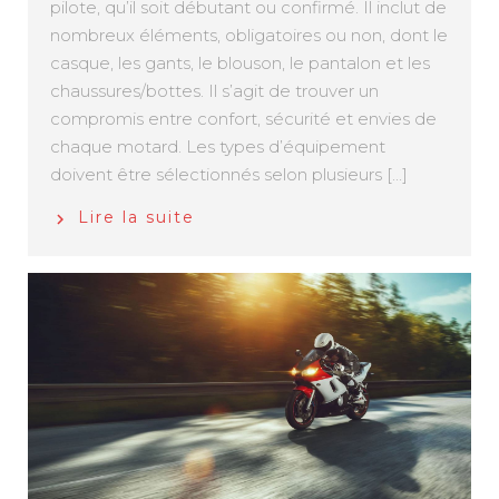
pilote, qu’il soit débutant ou confirmé. Il inclut de
nombreux éléments, obligatoires ou non, dont le
casque, les gants, le blouson, le pantalon et les
chaussures/bottes. Il s’agit de trouver un
compromis entre confort, sécurité et envies de
chaque motard. Les types d’équipement
doivent être sélectionnés selon plusieurs [...]
Lire la suite