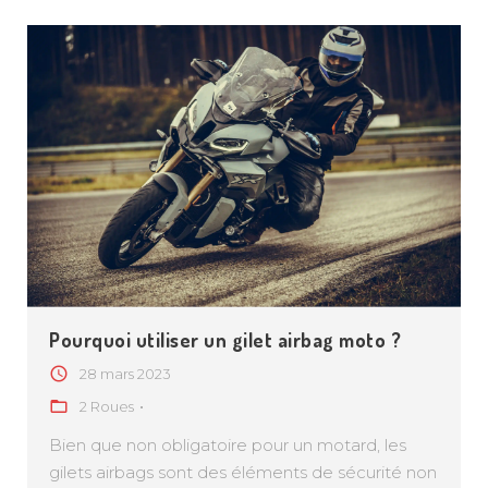
TARIFICATION CHIENS CHATS
TARIFICATION HABITATION
TARIFICATION 2 ROUES
DEMANDER UN DEVIS PRO
Pourquoi utiliser un gilet airbag moto ?
28 mars 2023
FACEBOOK
INSTAGRAM
SNAPCHAT
2 Roues
Bien que non obligatoire pour un motard, les
gilets airbags sont des éléments de sécurité non